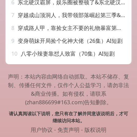
6
东北硬汉霸屏，娱乐圈被整顿了&东北硬汉霸屏娱乐圈被整顿了（30集）AI短剧
7
穿越成山顶洞人，我带领部落崛起第三季&穿越成山顶洞人我带领部落崛起第三季（36集）AI短剧
8
穿成路人甲，靠捡女主不要的礼物暴富第二季&穿成路人甲靠捡女主不要的礼物暴富第二季（30集）AI短剧
9
变身萌妹开局捡个化神大佬（26集）AI短剧
10
八零小辣妻靠怼人致富（70集）AI短剧
声明：本站内容由网络自动抓取。本站不储存、复
制、传播任何文件，仅作个人公益学习，请勿非法
&商业传播。如有侵权，请联系
(zhan886699#163.com)告知删除。
请认真阅读以下说明，您只有在了解并同意该说明后，才可
继续访问本站。
用户协议
-
免责声明
-
版权说明