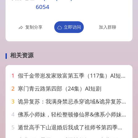
6054
复制分享
立即访问
加入群聊
相关资源
1
假千金带崽发家致富第五季（117集）AI短剧
2
寒门青云路第四部（24集）AI短剧
3
诡异复苏：我满身禁忌杀穿诡域&诡异复苏我满身禁忌杀穿诡域（48集）AI短剧
4
佛系小师妹，轻松整顿修仙界&佛系小师妹轻松整顿修仙界（46集）AI短剧
5
遁世高手下山退婚后我成了祖师爷第四季（93集）AI短剧