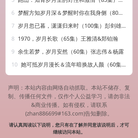
6
梦醒方知岁月深＆梦醒时你在我身侧（80集）邓嘉伦&周昭昭
7
岁月忽已暮，潇潇归来时（100集）彭剑雄＆刘欣悦
8
1970，岁月长歌（65集）王雅清&郑铂瀚
9
余生若梦，岁月安然（60集）张志伟＆杨露
10
她可抵岁月漫长＆流年暗换故人颜（60集）王煜可晴&王博
声明：本站内容由网络自动抓取。本站不储存、复
制、传播任何文件，仅作个人公益学习，请勿非法
&商业传播。如有侵权，请联系
(zhan886699#163.com)告知删除。
请认真阅读以下说明，您只有在了解并同意该说明后，才可
继续访问本站。