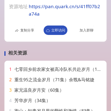
资源地址
https://pan.quark.cn/s/41ff07b2
a74a
复制分享
立即访问
加入群聊
相关资源
1
七零回乡前农家女被高冷队长共赴岁月（100集）王千硕（王超超）＆张瀚文（女）
2
重生95之流金岁月（71集）余戬&马铭婕
3
家兄温良岁月安（60集）
4
芳华岁月（34集）
5
跑山：知青岁月里的野性和激情（83集）邓靖＆张子烨