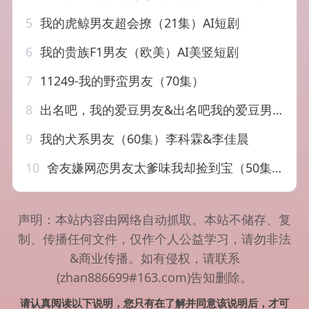
5
我的虎鲸男友超会撩（21集）AI短剧
6
我的贵族F1男友（欧美）AI美竖短剧
7
11249-我的野蛮男友（70集）
8
出名吧，我的爱豆男友&出名吧我的爱豆男友（52集）蔡颂思&宋子鸣
9
我的犬系男友（60集）李科霖&李佳晨
10
舍友嫌网恋男友太爹味我却捡到宝（50集）席文君&郭芷铭
声明：本站内容由网络自动抓取。本站不储存、复
制、传播任何文件，仅作个人公益学习，请勿非法
&商业传播。如有侵权，请联系
(zhan886699#163.com)告知删除。
请认真阅读以下说明，您只有在了解并同意该说明后，才可