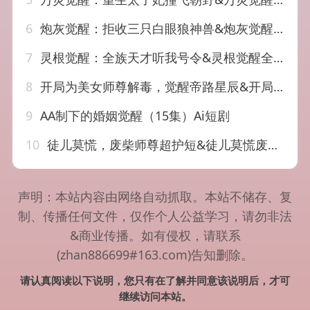
6
炮灰觉醒：拒收三只白眼狼神兽&炮灰觉醒拒收三只白眼狼神兽（64集）AI短剧
7
灵根觉醒：全族天才听我号令&灵根觉醒全族天才听我号令（60集）AI短剧
8
开局为美女师尊解毒，觉醒帝路星辰&开局为美女师尊解毒觉醒帝路星辰（76集）AI短剧
9
AA制下的婚姻觉醒（15集）Ai短剧
10
徒儿莫慌，废柴师尊超护短&徒儿莫慌废柴师尊超护短（70集）AI短剧
声明：本站内容由网络自动抓取。本站不储存、复
制、传播任何文件，仅作个人公益学习，请勿非法
&商业传播。如有侵权，请联系
(zhan886699#163.com)告知删除。
请认真阅读以下说明，您只有在了解并同意该说明后，才可
继续访问本站。