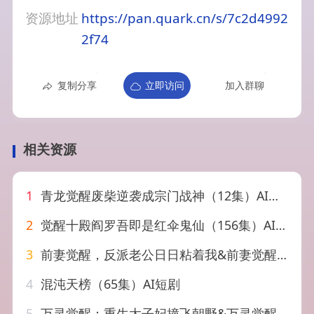
资源地址
https://pan.quark.cn/s/7c2d4992
2f74
复制分享
立即访问
加入群聊
相关资源
1
青龙觉醒废柴逆袭成宗门战神（12集）AI短剧
2
觉醒十殿阎罗吾即是红伞鬼仙（156集）AI短剧
3
前妻觉醒，反派老公日日粘着我&前妻觉醒反派老公日日粘着我（81集）AI短剧
4
混沌天榜（65集）AI短剧
5
万灵觉醒：重生太子妃撞飞朝野&万灵觉醒重生太子妃撞飞朝野（67集）AI短剧