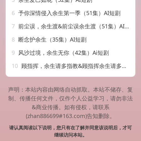
6
予你深情侵入余生第一季（51集）AI短剧
7
前尘误，余生渡&前尘误余生渡（51集）AI短剧
8
断念护余生（35集）AI短剧
9
风沙过境，余生无你（42集）Ai短剧
10
顾指挥，余生请多指教&顾指挥余生请多指教（97集）焦睿&李雪丹
声明：本站内容由网络自动抓取。本站不储存、复
制、传播任何文件，仅作个人公益学习，请勿非法
&商业传播。如有侵权，请联系
(zhan886699#163.com)告知删除。
请认真阅读以下说明，您只有在了解并同意该说明后，才可
继续访问本站。