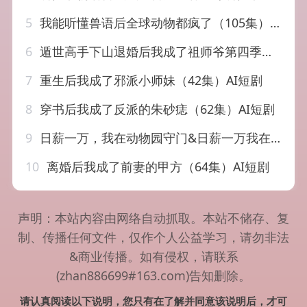
5
我能听懂兽语后全球动物都疯了（105集）董兆霖＆理艺如
6
遁世高手下山退婚后我成了祖师爷第四季（93集）AI短剧
7
重生后我成了邪派小师妹（42集）AI短剧
8
穿书后我成了反派的朱砂痣（62集）AI短剧
9
日薪一万，我在动物园守门&日薪一万我在动物园守门（60集）AI短剧
10
离婚后我成了前妻的甲方（64集）AI短剧
声明：本站内容由网络自动抓取。本站不储存、复
制、传播任何文件，仅作个人公益学习，请勿非法
&商业传播。如有侵权，请联系
(zhan886699#163.com)告知删除。
请认真阅读以下说明，您只有在了解并同意该说明后，才可