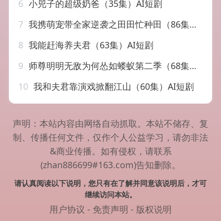
6
小兕子的超级奶爸（35集）AI短剧
7
我携萌宠带全家逆袭之田田忙种田（86集）AI短剧
8
我能赶海养夫君（63集）AI短剧
9
师尊明明无敌为何怂如蝼蚁第二季（68集）AI短剧
10
我和夫君靠演戏掀翻江山（60集）AI短剧
声明：本站内容由网络自动抓取。本站不储存、复
制、传播任何文件，仅作个人公益学习，请勿非法
&商业传播。如有侵权，请联系
(zhan886699#163.com)告知删除。
请认真阅读以下说明，您只有在了解并同意该说明后，才可
继续访问本站。
用户协议
-
免责声明
-
版权说明