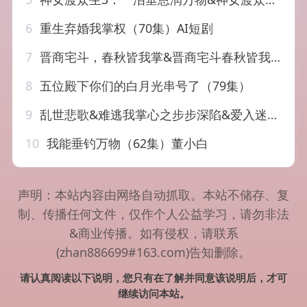
6
重生弃婚我掌权（70集）AI短剧
7
晋商宅斗，春秋皆我掌&晋商宅斗春秋皆我掌（51集）AI短剧
8
五位殿下你们的白月光串号了（79集）
9
乱世悲歌&难逃我掌心之步步深陷&爱入迷途（67集）宋彧佳&王道铁
10
我能垂钓万物（62集）董小白
声明：本站内容由网络自动抓取。本站不储存、复
制、传播任何文件，仅作个人公益学习，请勿非法
&商业传播。如有侵权，请联系
(zhan886699#163.com)告知删除。
请认真阅读以下说明，您只有在了解并同意该说明后，才可
继续访问本站。