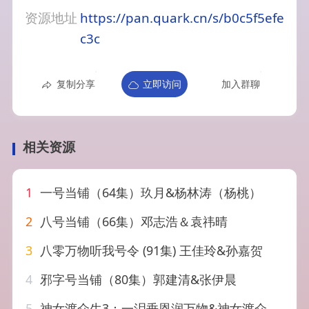
资源地址
https://pan.quark.cn/s/b0c5f5efe
c3c
复制分享
立即访问
加入群聊
相关资源
1
一号当铺（64集）玖月&杨林涛（杨桃）
2
八号当铺（66集）邓志浩＆袁祎晴
3
八零万物听我号令 (91集) 王佳玲&孙嘉贺
4
邪字号当铺（80集）郭建清&张伊晨
5
神女渡众生3：一泪垂恩润万物&神女渡众生3一泪垂恩润万物（56集）AI短剧