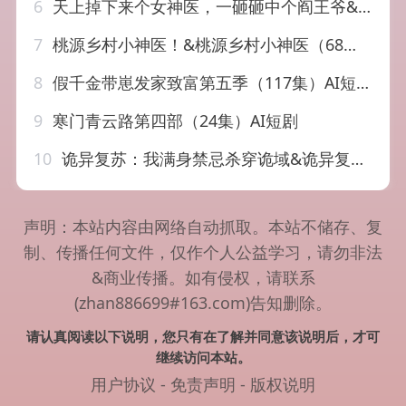
6
天上掉下来个女神医，一砸砸中个阎王爷&天上掉下来个女神医一砸砸中个阎王爷（42集）AI短剧
7
桃源乡村小神医！&桃源乡村小神医（68集）AI短剧
8
假千金带崽发家致富第五季（117集）AI短剧
9
寒门青云路第四部（24集）AI短剧
10
诡异复苏：我满身禁忌杀穿诡域&诡异复苏我满身禁忌杀穿诡域（48集）AI短剧
声明：本站内容由网络自动抓取。本站不储存、复
制、传播任何文件，仅作个人公益学习，请勿非法
&商业传播。如有侵权，请联系
(zhan886699#163.com)告知删除。
请认真阅读以下说明，您只有在了解并同意该说明后，才可
继续访问本站。
用户协议
-
免责声明
-
版权说明