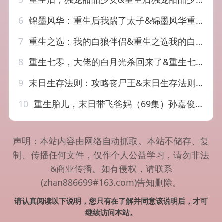
6
锦墨风华：重生后我踹了太子&锦墨风华重生后我踹了太子（70集）漫剧
7
重生之选：我的白狼伴侣&重生之选我的白狼伴侣（31集）漫剧
8
重生七零，大佬的白月光杀回来了&重生七零大佬的白月光杀回来了（106集）漫剧
9
末日生存法则：攻略丧尸王&末日生存法则攻略丧尸王（100集）漫剧
10
重生胎儿，末日带飞爸妈（69集）孙嘉俊&咪咔
声明：本站内容由网络自动抓取。本站不储存、复
制、传播任何文件，仅作个人公益学习，请勿非法
&商业传播。如有侵权，请联系
(zhan886699#163.com)告知删除。
请认真阅读以下说明，您只有在了解并同意该说明后，才可
继续访问本站。