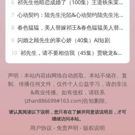
6
祁先生他暗恋成婚了（100集）王道铁朱茉颜
7
心动契约：陆先生沦陷&心动契约陆先生沦陷（94集）AI短剧
8
春色韫韫，美人替嫁祁王&春色韫韫美人替嫁祁王（91集）AI短剧
9
闪婚之顾先生的掌心娇（40集）AI短剧
10
祁先生，请不要相信我（45集）贾晓龙&赵美琦
声明：本站内容由网络自动抓取。本站不储存、复
制、传播任何文件，仅作个人公益学习，请勿非法
&商业传播。如有侵权，请联系
(zhan886699#163.com)告知删除。
请认真阅读以下说明，您只有在了解并同意该说明后，才可
继续访问本站。
用户协议
-
免责声明
-
版权说明