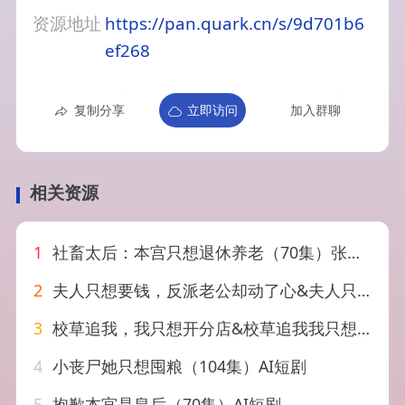
资源地址
https://pan.quark.cn/s/9d701b6
ef268
复制分享
立即访问
加入群聊
相关资源
1
社畜太后：本宫只想退休养老（70集）张欣尧＆王恺杰
2
夫人只想要钱，反派老公却动了心&夫人只想要钱反派老公却动了心（88集）AI短剧
3
校草追我，我只想开分店&校草追我我只想开分店（40集）AI短剧
4
小丧尸她只想囤粮（104集）AI短剧
5
抱歉本宫是皇后（70集）AI短剧