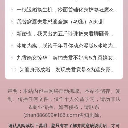
5
一纸退婚换生机，冷面首辅化身护妻狂魔&一纸退婚换生机冷面首辅化身护妻狂魔（50集）AI短剧
6
我替窝囊夫君怼遍全族（49集）AI短剧
7
新婚夜，我哭出的五斤珍珠把夫君脚砸骨折了&新婚夜我哭出的五斤珍珠把夫君脚砸骨折了（50集）AI短剧
8
冰箱为媒，朕跨千年寻你动态漫版&冰箱为媒朕跨千年寻你动态漫版（62集）AI短剧
9
九霄嫡女惊华：契约夫君不好惹&九霄嫡女惊华契约夫君不好惹（105集）AI短剧
10
为遮身形成婚，发现夫君竟是&为遮身形成婚发现夫君竟是（82集）AI短剧
声明：本站内容由网络自动抓取。本站不储存、复
制、传播任何文件，仅作个人公益学习，请勿非法
&商业传播。如有侵权，请联系
(zhan886699#163.com)告知删除。
请认真阅读以下说明，您只有在了解并同意该说明后，才可