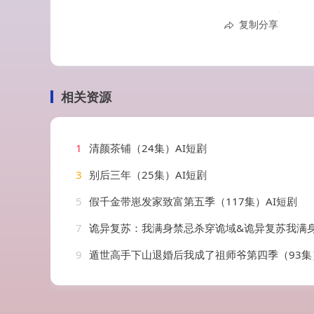
复制分享
相关资源
1
清颜茶铺（24集）AI短剧
3
别后三年（25集）AI短剧
5
假千金带崽发家致富第五季（117集）AI短剧
7
诡异复苏：我满身禁忌杀穿诡域&诡异复苏我满身禁忌杀穿诡域（48集）
9
遁世高手下山退婚后我成了祖师爷第四季（93集