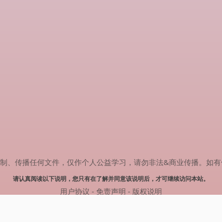
传播任何文件，仅作个人公益学习，请勿非法&商业传播。如有侵权，请联系
请认真阅读以下说明，您只有在了解并同意该说明后，才可继续访问本站。
用户协议
-
免责声明
-
版权说明
© 2025 剧多多 Powered by www.judodo.cn
网站地图