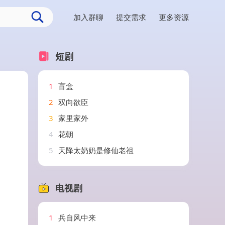
加入群聊
提交需求
更多资源
短剧
1
盲盒
2
双向欲臣
3
家里家外
4
花朝
5
天降太奶奶是修仙老祖
电视剧
1
兵自风中来