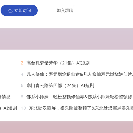
立即访问
加入群聊
2
高台孤梦错芳华（21集）AI短剧
4
凡人修仙：寿元燃烧逆仙途&凡人修仙寿元燃烧逆仙途（97集）AI短剧
6
寒门青云路第四部（24集）AI短剧
AI短剧
8
佛系小师妹，轻松整顿修仙界&佛系小师妹轻松整顿修仙界（46集）AI短剧
）AI短剧
10
东北硬汉霸屏，娱乐圈被整顿了&东北硬汉霸屏娱乐圈被整顿了（30集）AI短