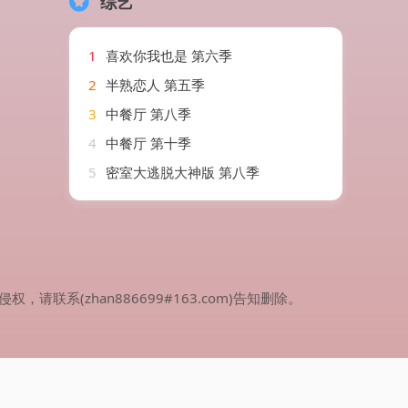
综艺
1
喜欢你我也是 第六季
2
半熟恋人 第五季
3
中餐厅 第八季
4
中餐厅 第十季
5
密室大逃脱大神版 第八季
(zhan886699#163.com)告知删除。