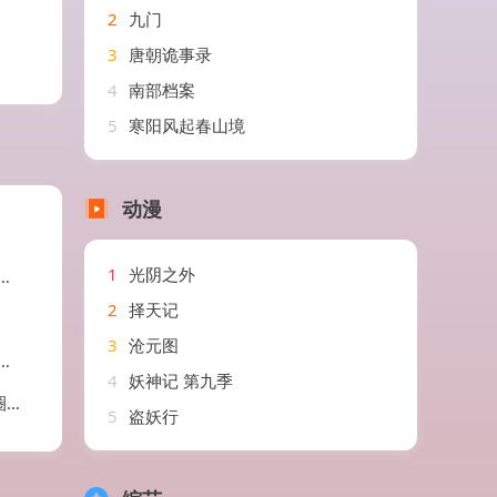
2
九门
3
唐朝诡事录
4
南部档案
5
寒阳风起春山境
动漫
1
光阴之外
2
择天记
3
沧元图
4
妖神记 第九季
剧
5
盗妖行