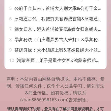
5
公府千金归来，首辅大人别太乖&公府千金归来首辅大人别太乖（114集）AI短剧
6
冰箱通古代，我把穷夫君养成首辅&冰箱通古代我把穷夫君养成首辅（45集）AI短剧
7
嫡女归京，娇夫首辅被宠疯&嫡女归京娇夫首辅被宠疯（114集）AI短剧
8
暴富秘诀：山庄通异界古人来打工&暴富秘诀山庄通异界古人来打工（101集）AI短剧
9
替嫁良缘：大小姐缠上我&替嫁良缘大小姐缠上我（76集）AI短剧
10
鸿蒙帝师：弟子是重生女帝&鸿蒙帝师弟子是重生女帝（94集）AI短剧
声明：本站内容由网络自动抓取。本站不储存、复
制、传播任何文件，仅作个人公益学习，请勿非法
&商业传播。如有侵权，请联系
(zhan886699#163.com)告知删除。
请认真阅读以下说明，您只有在了解并同意该说明后，才可