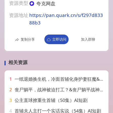
资源类型
夸克网盘
资源地址
https://pan.quark.cn/s/f297d833
88b3
复制分享
立即访问
加入群聊
相关资源
1
一纸退婚换生机，冷面首辅化身护妻狂魔&一纸退婚换生机冷面首辅化身护妻狂魔（50集）AI短剧
2
丧尸躺平，战神被迫打工？&丧尸躺平战神被迫打工？（49集）AI短剧
3
公主直球撩重生首辅（50集）AI短剧
4
首辅夫人主打一个实话实说（54集）AI短剧