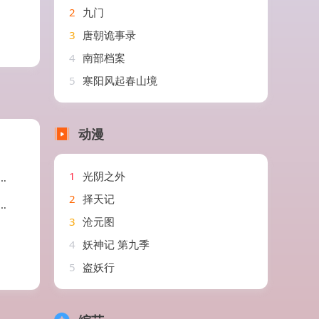
2
九门
3
唐朝诡事录
4
南部档案
5
寒阳风起春山境
动漫
1
光阴之外
2
择天记
3
沧元图
4
妖神记 第九季
5
盗妖行