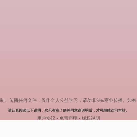
传播任何文件，仅作个人公益学习，请勿非法&商业传播。如有侵权，请联系
请认真阅读以下说明，您只有在了解并同意该说明后，才可继续访问本站。
用户协议
-
免责声明
-
版权说明
© 2025 剧多多 Powered by www.judodo.cn
网站地图