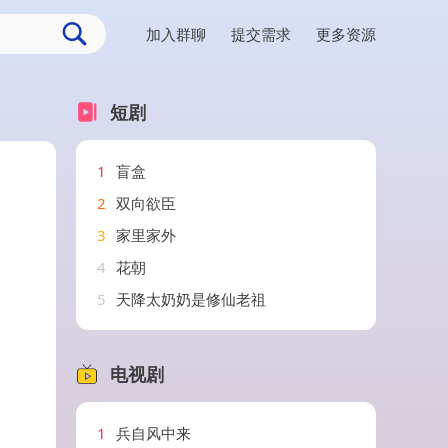
加入群聊
提交需求
更多资源
短剧
1
盲盒
2
双向欲臣
3
家里家外
4
花朝
5
天降太奶奶是修仙老祖
电视剧
1
兵自风中来