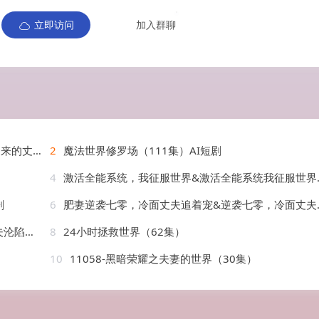
立即访问
加入群聊
姨子的角…
2
魔法世界修罗场（111集）AI短剧
4
激活全能系统，我征服世界&激活全能系统我征服世界（84集）王镱深&邵迪
剧
6
肥妻逆袭七零，冷面丈夫追着宠&逆袭七零，冷面丈夫沦陷了&肥妻逆袭七零冷面丈夫追着宠&逆袭七零冷面丈夫沦陷了（80集）王梓亦&吴佳璐
&吴佳璐
8
24小时拯救世界（62集）
10
11058-黑暗荣耀之夫妻的世界（30集）