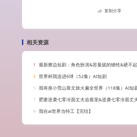
复制分享
相关资源
1
最新擦边短剧：角色扮演&苏曼妮的牺牲&硬不起来的丈夫&小
3
世界杯我连进6球（52集）AI短剧
5
我有座小荒山靠文旅火遍全世界（118集）AI短
7
肥妻逆袭七零冷面丈夫追着宠&逆袭七零冷面丈夫沦陷了（80集）王梓亦
9
我在ai世界当特工【完结】