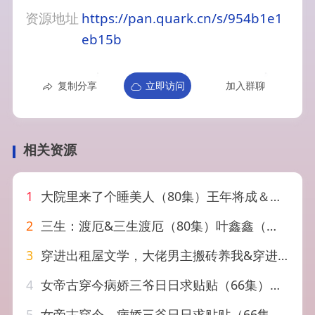
资源地址
https://pan.quark.cn/s/954b1e1
eb15b
复制分享
立即访问
加入群聊
相关资源
1
大院里来了个睡美人（80集）王年将成＆彭瑶
2
三生：渡厄&三生渡厄（80集）叶鑫鑫（六金yE）&王凯沐&胡家豪&卢奂瑜
3
穿进出租屋文学，大佬男主搬砖养我&穿进出租屋文学大佬男主搬砖养我（70集）胡家豪&吴易霏（1080P）
4
女帝古穿今病娇三爷日日求贴贴（66集）胡家豪&王燕飞
5
女帝古穿今，病娇三爷日日求贴贴（66集）胡家豪&王燕飞