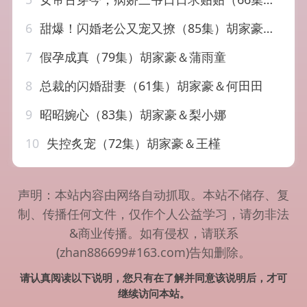
6
甜爆！闪婚老公又宠又撩（85集）胡家豪＆王燕飞
7
假孕成真（79集）胡家豪＆蒲雨童
8
总裁的闪婚甜妻（61集）胡家豪＆何田田
9
昭昭婉心（83集）胡家豪＆梨小娜
10
失控炙宠（72集）胡家豪＆王槿
声明：本站内容由网络自动抓取。本站不储存、复
制、传播任何文件，仅作个人公益学习，请勿非法
&商业传播。如有侵权，请联系
(zhan886699#163.com)告知删除。
请认真阅读以下说明，您只有在了解并同意该说明后，才可
继续访问本站。