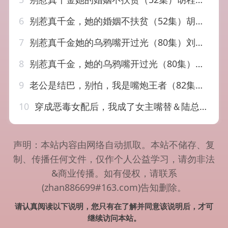
6
别惹真千金，她的婚姻不扶贫（52集）胡程耀&朱沐梵
7
别惹真千金她的乌鸦嘴开过光（80集）刘彦凯&薛琪慧
8
别惹真千金，她的乌鸦嘴开过光（80集）刘彦凯&薛琪慧
9
老公是结巴，别怕，我是嘴炮王者（82集）孙子航＆苏语桐
10
穿成恶毒女配后，我成了女主嘴替＆陆总，夫人她改邪归正（80集）孙子航＆祁乐
声明：本站内容由网络自动抓取。本站不储存、复
制、传播任何文件，仅作个人公益学习，请勿非法
&商业传播。如有侵权，请联系
(zhan886699#163.com)告知删除。
请认真阅读以下说明，您只有在了解并同意该说明后，才可
继续访问本站。