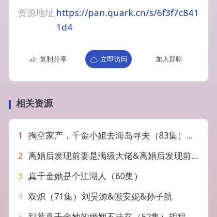
资源地址
https://pan.quark.cn/s/6f3f7c841
1d4
复制分享
立即访问
加入群聊
相关资源
1
掏空家产，千金小姐去海岛寻夫（83集）刘宇航＆郭宇欣
2
离婚后发现前妻是满级大佬&离婚后发现前妻是满级千金（60）秦潇一&吴明宇
3
真千金她是个江湖人（60集）
4
双炽（71集）刘昊源&熊安妮&孙子航
5
别惹真千金她的婚姻不扶贫（52集）胡程耀&朱沐梵