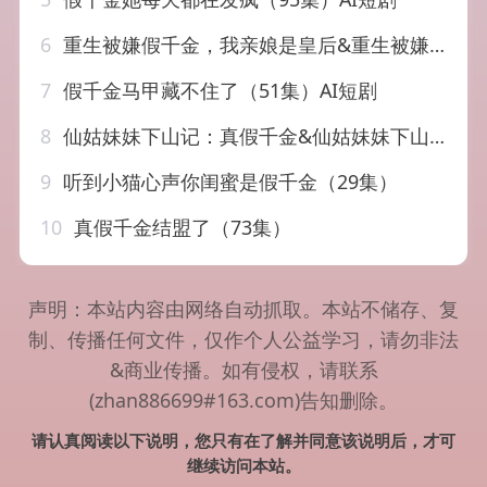
6
重生被嫌假千金，我亲娘是皇后&重生被嫌假千金我亲娘是皇后（31集）AI短剧
7
假千金马甲藏不住了（51集）AI短剧
8
仙姑妹妹下山记：真假千金&仙姑妹妹下山记真假千金（110集）AI短剧
9
听到小猫心声你闺蜜是假千金（29集）
10
真假千金结盟了（73集）
声明：本站内容由网络自动抓取。本站不储存、复
制、传播任何文件，仅作个人公益学习，请勿非法
&商业传播。如有侵权，请联系
(zhan886699#163.com)告知删除。
请认真阅读以下说明，您只有在了解并同意该说明后，才可
继续访问本站。