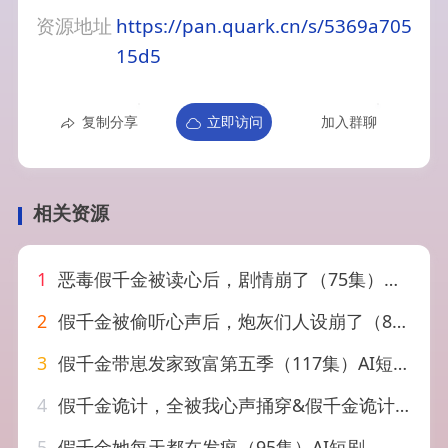
资源地址
https://pan.quark.cn/s/5369a705
15d5
复制分享
立即访问
加入群聊
相关资源
1
恶毒假千金被读心后，剧情崩了（75集）汪雨升＆张乙萌
2
假千金被偷听心声后，炮灰们人设崩了（80集）黄则灵＆杨晨＆九久
3
假千金带崽发家致富第五季（117集）AI短剧
4
假千金诡计，全被我心声捅穿&假千金诡计全被我心声捅穿（52集）AI短剧
5
假千金她每天都在发疯（95集）AI短剧