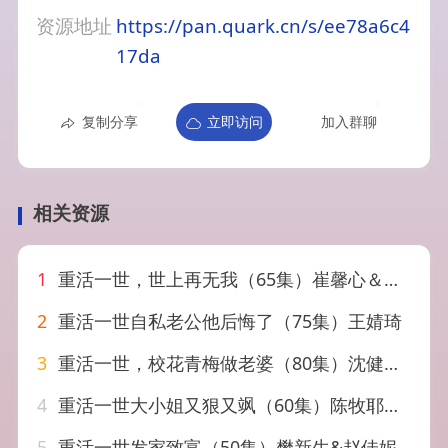
资源地址
https://pan.quark.cn/s/ee78a6c4
17da
复制分享
立即访问
加入群聊
相关资源
1
重活一世，世上再无我（65集）崔馨心＆张家铭
2
重活一世自私老公他后悔了（75集）王婧琦
3
重活一世，校花青梅做老婆（80集）沈健＆应新新
4
重活一世大小姐又狠又飒（60集）陈牧耶&马义炎
5
重活一世发家致富（50集）樊新生&赵佳妮