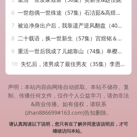
6
一世怨偶一世殊途（57集）石洁茹&高煜辰&袁铭泽&华文婷
7
被迫净身出户后，我靠遗产逆风翻盘（40集）李恩铭＆彭慧玲
8
二十载语，换一世新生（57集）宫煜铭＆高千涵
9
重活一世后我成了儿媳靠山（74集）单樱杰＆赵晶
10
失忆后，渣男成了最佳男友（35集）李恩铭＆曹梓玲
声明：本站内容由网络自动抓取。本站不储存、复
制、传播任何文件，仅作个人公益学习，请勿非法
&商业传播。如有侵权，请联系
(zhan886699#163.com)告知删除。
请认真阅读以下说明，您只有在了解并同意该说明后，才可
继续访问本站。