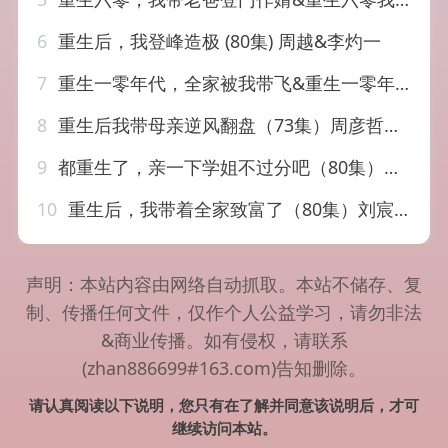
6
重生后，我登峰造极 (80集) 周越&李灼一
7
重生一零年代，全家被我带飞&重生一零年代全家被我带飞（53集）左馨&白珩威
8
重生后我带母亲逆风翻盘（73集）周彦哲＆甜九洛
9
都重生了，亲一下学姐不过分吧（80集）李苗苗&周越
10
重生后，我带着全家致富了（80集）刘宸羽＆韩芮莹
声明：本站内容由网络自动抓取。本站不储存、复
制、传播任何文件，仅作个人公益学习，请勿非法
&商业传播。如有侵权，请联系
(zhan886699#163.com)告知删除。
请认真阅读以下说明，您只有在了解并同意该说明后，才可
继续访问本站。