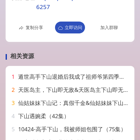
6257
复制分享
立即访问
加入群聊
相关资源
1
遁世高手下山退婚后我成了祖师爷第四季（93集）AI短剧
2
天医岛主，下山即无敌&天医岛主下山即无敌（64集）陈柄希&唐雪晴
3
仙姑妹妹下山记：真假千金&仙姑妹妹下山记真假千金（110集）AI短剧
4
下山遇婉柔（42集）
5
10424-高手下山，我被师姐包围了（75集）