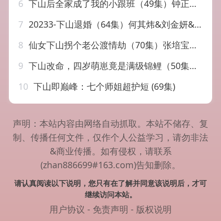
6
下山后全家成了我的小跟班（49集）钟正＆杨殊予
7
20233-下山退婚（64集）何其炜&刘金妍&王静&杨珞仟
8
仙女下山拐个老公渡情劫（70集）张培宝＆丁紫含
9
下山改命，四岁萌崽竟是满级锦鲤（50集）王珊珊
10
下山即巅峰：七个师姐超护短 (69集)
声明：本站内容由网络自动抓取。本站不储存、复
制、传播任何文件，仅作个人公益学习，请勿非法
&商业传播。如有侵权，请联系
(zhan886699#163.com)告知删除。
请认真阅读以下说明，您只有在了解并同意该说明后，才可
继续访问本站。
用户协议
-
免责声明
-
版权说明