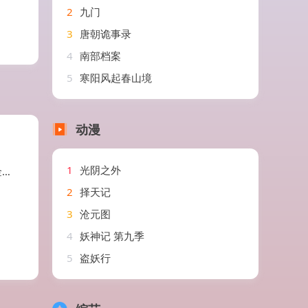
2
九门
3
唐朝诡事录
4
南部档案
5
寒阳风起春山境
动漫
1
光阴之外
艺
2
择天记
3
沧元图
4
妖神记 第九季
5
盗妖行