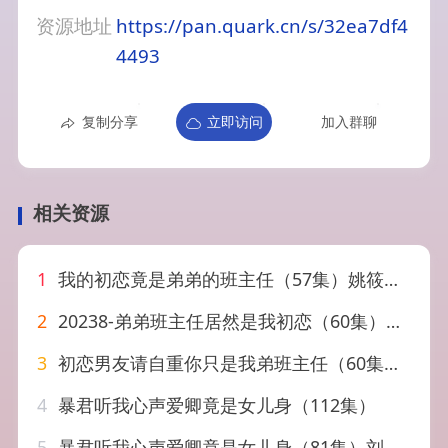
资源地址
https://pan.quark.cn/s/32ea7df4
4493
复制分享
立即访问
加入群聊
相关资源
1
我的初恋竟是弟弟的班主任（57集）姚筱筱&朱旌豪
2
20238-弟弟班主任居然是我初恋（60集）舒童&宋彧佳
3
初恋男友请自重你只是我弟班主任（60集）张嘉松＆蔡滟静
4
暴君听我心声爱卿竟是女儿身（112集）
5
暴君听我心声爱卿竟是女儿身（81集）刘叁肆&王路晴