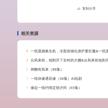
复制分享
相关资源
1
一纸退婚换生机，冷面首辅化身护妻狂魔&一纸退婚换生机冷面首辅化身护妻狂魔（50集
3
台风来前，他割开了全村的大棚&台风来前他割开了全村的大棚（43集）
5
神阙有风来（88集）
7
一纸休缘遇良缘（36集）AI短剧
9
缘起一纸约情定朝夕间（65集）