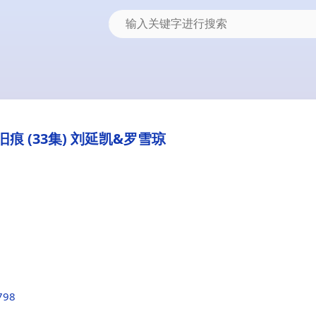
痕 (33集) 刘延凯&罗雪琼
798