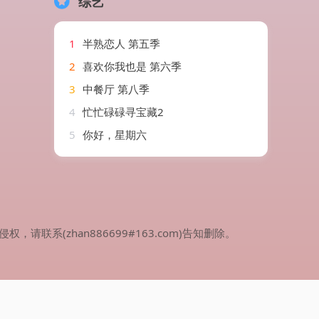
综艺
1
半熟恋人 第五季
2
喜欢你我也是 第六季
3
中餐厅 第八季
4
忙忙碌碌寻宝藏2
5
你好，星期六
(zhan886699#163.com)告知删除。