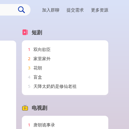
加入群聊
提交需求
更多资源
短剧
1
双向欲臣
2
家里家外
3
花朝
4
盲盒
5
天降太奶奶是修仙老祖
电视剧
1
唐朝诡事录