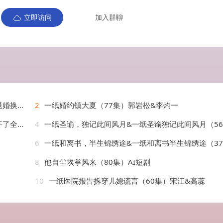
立即访问
加入群聊
）AI短剧
2
一纸婚约镇大夏（77集）郭岩松&李灼一
AI短剧
4
一纸圣谕，独记此间风月&一纸圣谕独记此间风月（56集）AI短剧
6
一纸和离书，半生锦绣途&一纸和离书半生锦绣途（37集）AI短剧
8
他自尘埃掌风来（80集）AI短剧
10
一纸医院报告拆穿儿媳谎言（60集）宋江&高蕊