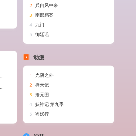
2
兵自风中来
3
南部档案
4
九门
5
御廷谣
动漫
1
光阴之外
2
择天记
3
沧元图
4
妖神记 第九季
5
盗妖行