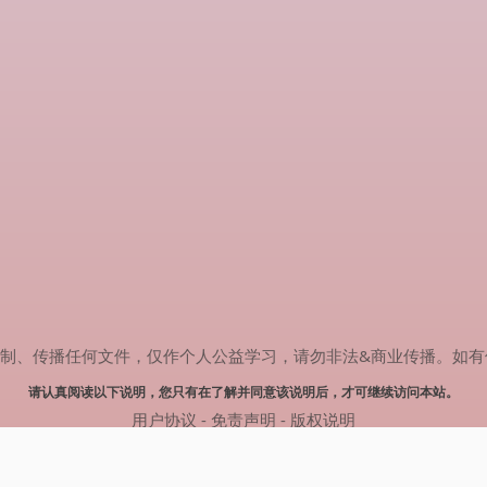
传播任何文件，仅作个人公益学习，请勿非法&商业传播。如有侵权，请联系
请认真阅读以下说明，您只有在了解并同意该说明后，才可继续访问本站。
用户协议
-
免责声明
-
版权说明
© 2025 剧多多 Powered by www.judodo.cn
网站地图