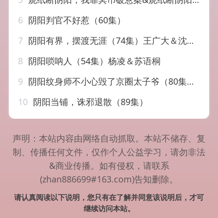
6
阴阳判官不好惹（60集）
7
阴阳有界，摆渡无涯（74集）王广大＆沈婉婷
8
阴阳唢呐人（54集）杨凌＆苏语桐
9
阴阳纹身师不小心毁了京圈太子爷（80集）王子茜&王砚钧
10
阴阳当铺，诛邪退散（89集）
声明：本站内容由网络自动抓取。本站不储存、复
制、传播任何文件，仅作个人公益学习，请勿非法
&商业传播。如有侵权，请联系
(zhan886699#163.com)告知删除。
请认真阅读以下说明，您只有在了解并同意该说明后，才可
继续访问本站。