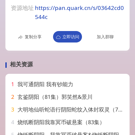
资源地址
https://pan.quark.cn/s/03642cd0
544c
复制分享
立即访问
加入群聊
相关资源
1
我可通阴阳 我有钞能力
2
玄鉴阴阳（81集）郭笑然&景川
3
大明地仙听蛇语行阴阳蛇纹入体封双灵（71集）
4
烧纸断阴阳我靠冥币破悬案（83集）
5
烧纸断阴阳，我靠冥币破悬案&烧纸断阴阳我靠冥币破悬案（83集）AI短剧