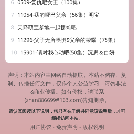
6
0509-复仇吧女王（100集）
7
11054-我的哑巴父亲（56集）明宝
8
天降萌宝爹地一起摆摊吧
9
11296-父子无所畏惧$父亲的荣耀（75集）
10
15901-请对我心动吧(50集）沉思＆白妍
声明：本站内容由网络自动抓取。本站不储存、复
制、传播任何文件，仅作个人公益学习，请勿非法
&商业传播。如有侵权，请联系
(zhan886699#163.com)告知删除。
请认真阅读以下说明，您只有在了解并同意该说明后，才可
继续访问本站。
用户协议
-
免责声明
-
版权说明