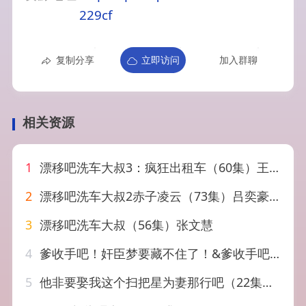
229cf
复制分享
立即访问
加入群聊
相关资源
1
漂移吧洗车大叔3：疯狂出租车（60集）王已歌＆子涵
2
漂移吧洗车大叔2赤子凌云（73集）吕奕豪&林动动
3
漂移吧洗车大叔（56集）张文慧
4
爹收手吧！奸臣梦要藏不住了！&爹收手吧奸臣梦要藏不住了（80集）AI短剧
5
他非要娶我这个扫把星为妻那行吧（22集）AI短剧