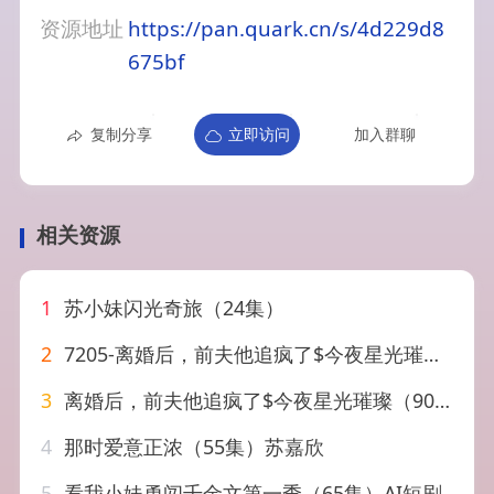
资源地址
https://pan.quark.cn/s/4d229d8
675bf
复制分享
立即访问
加入群聊
相关资源
1
苏小妹闪光奇旅（24集）
2
7205-离婚后，前夫他追疯了$今夜星光璀璨（90集）苏小妹
3
离婚后，前夫他追疯了$今夜星光璀璨（90集）苏小妹
4
那时爱意正浓（55集）苏嘉欣
5
看我小妹勇闯千金文第一季（65集）AI短剧