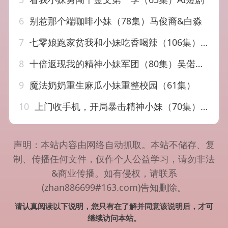
6
别惹那个端咖啡小妹（78集）马俊裔&白淼
7
七零娘跑家贫我和小妹吃香喝辣（106集）谢瀚杰&张星禾
8
十倍返现我的精神小妹军团（80集）吴偌伊&田井阳
9
魔法奶奶重生麻瓜小妹重整校园（61集）
10
上门收手机，开局暴击精神小妹（70集）张予晴＆沈驰
声明：本站内容由网络自动抓取。本站不储存、复
制、传播任何文件，仅作个人公益学习，请勿非法
&商业传播。如有侵权，请联系
(zhan886699#163.com)告知删除。
请认真阅读以下说明，您只有在了解并同意该说明后，才可
继续访问本站。