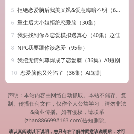
5
拒绝恋爱脑后我美又飒&爱意晦暗不明（64集）葛晓希&秦琛琛
6
重生后大小姐拒绝恋爱脑（30集）
7
我要找到你＆恋爱模拟遇真心（40集）赵佳
8
NPC我要跟你谈恋爱（95集）
9
我把无情剑尊焊成了恋爱脑（36集）AI短剧
10
恋爱脑他又沦陷了（36集）AI短剧
声明：本站内容由网络自动抓取。本站不储存、复
制、传播任何文件，仅作个人公益学习，请勿非法
&商业传播。如有侵权，请联系
(zhan886699#163.com)告知删除。
请认真阅读以下说明，您只有在了解并同意该说明后，才可