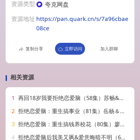
资源类型
夸克网盘
资源地址
https://pan.quark.cn/s/7a96cbae
08ce
复制分享
立即访问
加入群聊
相关资源
1
再回18岁我要拒绝恋爱脑（58集）苏畅&王婧怡
2
拒绝恋爱脑：重生搞事业（81集）岳杨＆王廷予
3
拒绝恋爱脑：重生搞钱养校花（80集）廖家昊＆王米泽
4
拒绝恋爱脑后我美又飒&爱意晦暗不明（64集）葛晓希&秦琛琛