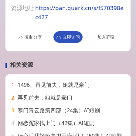
资源地址
https://pan.quark.cn/s/f570398e
c427
复制分享
立即访问
加入群聊
相关资源
1
1496、再见前夫，姐就是豪门
2
再见前夫，姐就是豪门
3
寒门青云路第四部（24集）AI短剧
4
网恋冤家找上门（42集）AI短剧
5
读心后我轻松拿捏王府满门（50集）AI短剧