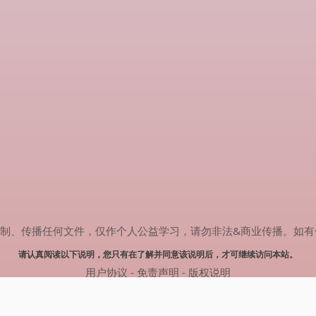
传播任何文件，仅作个人公益学习，请勿非法&商业传播。如有侵权，请联系
请认真阅读以下说明，您只有在了解并同意该说明后，才可继续访问本站。
用户协议
-
免责声明
-
版权说明
© 2025 剧多多 Powered by www.judodo.cn
网站地图