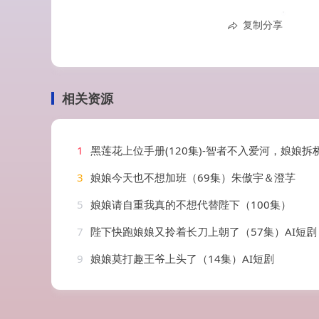
复制分享
相关资源
1
黑莲花上位手册(120集)-智者不入爱河，娘娘拆
3
娘娘今天也不想加班（69集）朱傲宇＆澄芓
5
娘娘请自重我真的不想代替陛下（100集）
7
陛下快跑娘娘又拎着长刀上朝了（57集）AI短剧
9
娘娘莫打趣王爷上头了（14集）AI短剧