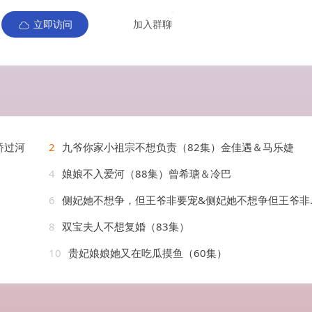
立即访问
加入群聊
桥过河
2
九爷你家小祖宗不想负责（82集）金佳遇＆马乐婕
4
娘娘不入爱河（88集）曾希瑭＆冷巴
6
侧妃她不想争，但王爷非要宠&侧妃她不想争但王爷非要宠（87集）AI短剧
8
双宝夫人不想复婚（83集）
10
贵妃娘娘她又在吃瓜摸鱼（60集）