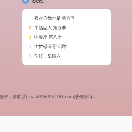
综艺
1
喜欢你我也是 第六季
2
半熟恋人 第五季
3
中餐厅 第八季
4
忙忙碌碌寻宝藏2
5
你好，星期六
(zhan886699#163.com)告知删除。