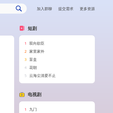
加入群聊
提交需求
更多资源
短剧
1
双向欲臣
2
家里家外
3
盲盒
4
花朝
5
云海尘清爱不止
电视剧
1
九门