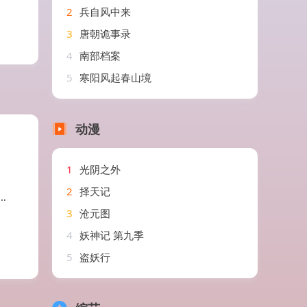
2
兵自风中来
3
唐朝诡事录
4
南部档案
5
寒阳风起春山境
动漫
1
光阴之外
2
择天记
3
沧元图
4
妖神记 第九季
5
盗妖行