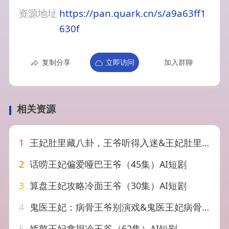
资源地址
https://pan.quark.cn/s/a9a63ff1
630f
复制分享
立即访问
加入群聊
相关资源
1
王妃肚里藏八卦，王爷听得入迷&王妃肚里藏八卦王爷听得入迷（104集）AI短剧
2
话唠王妃偏爱哑巴王爷（45集）AI短剧
3
算盘王妃攻略冷面王爷（30集）AI短剧
4
鬼医王妃：病骨王爷别演戏&鬼医王妃病骨王爷别演戏（93集）AI短剧
5
娇憨王妃拿捏冷王爷（62集）AI短剧