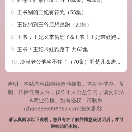
6
王爷别凶王妃有符咒（55集）
7
王妃钓到王爷后想逃跑（20集）
8
王爷，王妃又来偷娃了&王爷！王妃带娃跑路了（62集）姜晨&杨紫艺
9
王爷！王妃带娃跑路了 共62集
10
冷漠老公他坐不住了（70集）罗楚凡＆唐七七
声明：本站内容由网络自动抓取。本站不储存、复
制、传播任何文件，仅作个人公益学习，请勿非法
&商业传播。如有侵权，请联系
(zhan886699#163.com)告知删除。
请认真阅读以下说明，您只有在了解并同意该说明后，才可
继续访问本站。