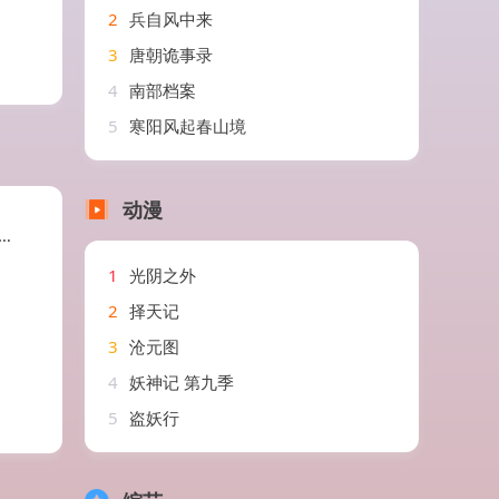
2
兵自风中来
3
唐朝诡事录
4
南部档案
5
寒阳风起春山境
动漫
1
光阴之外
2
择天记
3
沧元图
4
妖神记 第九季
5
盗妖行