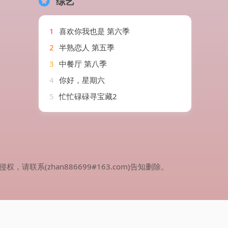
综艺
1
喜欢你我也是 第六季
2
半熟恋人 第五季
3
中餐厅 第八季
4
你好，星期六
5
忙忙碌碌寻宝藏2
(zhan886699#163.com)告知删除。