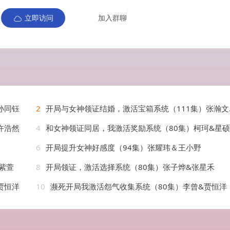
立即访问
加入群聊
孙同钰
2
开局与女神领证结婚，激活宝箱系统（111集）张瀚文＆瑾萱&怡宁
许浩然
4
和女神领证同居，我激活奖励系统（80集）柯珂&星硕
6
开局提升女神好感度（94集）张耀玮＆王小野
紫萱
8
开局领证，激活选择系统（80集）张子烨&张星禾
贾恒洋
10
濒死开局我激活怨气收集系统（80集）李曾&贾恒洋