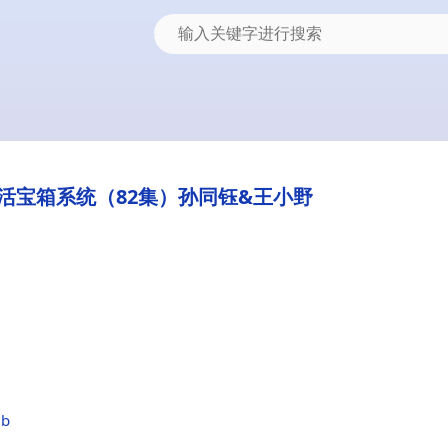
活宝箱系统（82集）孙同钰&王小野
5b