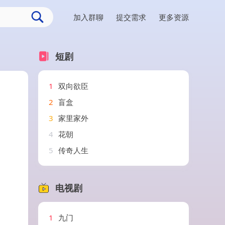
加入群聊
提交需求
更多资源
短剧
1
双向欲臣
2
盲盒
3
家里家外
4
花朝
5
传奇人生
电视剧
1
九门