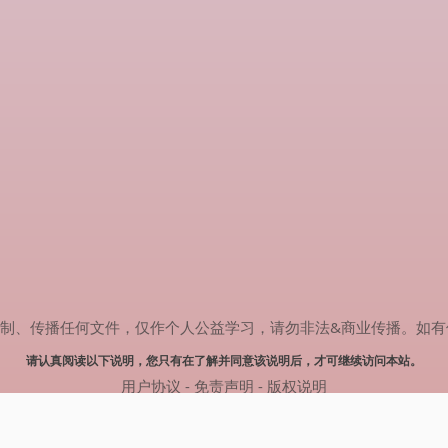
传播任何文件，仅作个人公益学习，请勿非法&商业传播。如有侵权，请联系
请认真阅读以下说明，您只有在了解并同意该说明后，才可继续访问本站。
用户协议
-
免责声明
-
版权说明
© 2025 剧多多 Powered by www.judodo.cn
网站地图