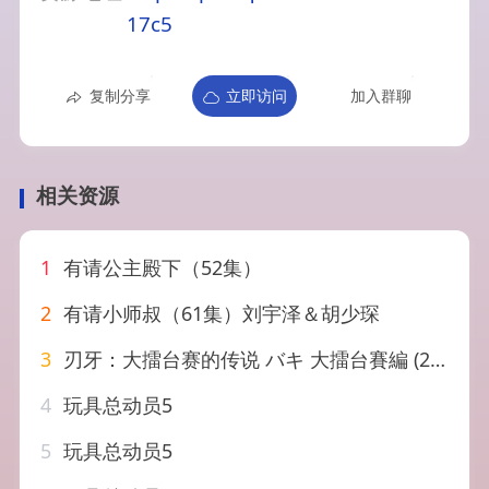
17c5
复制分享
立即访问
加入群聊
相关资源
1
有请公主殿下（52集）
2
有请小师叔（61集）刘宇泽＆胡少琛
3
刃牙：大擂台赛的传说 バキ 大擂台賽編 (2020)
4
玩具总动员5
5
玩具总动员5