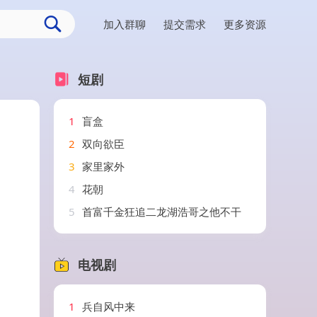
加入群聊
提交需求
更多资源
短剧
1
盲盒
2
双向欲臣
3
家里家外
4
花朝
5
首富千金狂追二龙湖浩哥之他不干
电视剧
1
兵自风中来