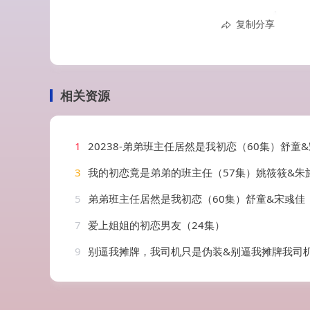
复制分享
相关资源
1
20238-弟弟班主任居然是我初恋（60集）舒童
3
我的初恋竟是弟弟的班主任（57集）姚筱筱&朱
5
弟弟班主任居然是我初恋（60集）舒童&宋彧佳
7
爱上姐姐的初恋男友（24集）
9
别逼我摊牌，我司机只是伪装&别逼我摊牌我司机只是伪装（80集）汪克强&田诗园&李