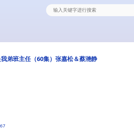
我弟班主任（60集）张嘉松＆蔡滟静
a67