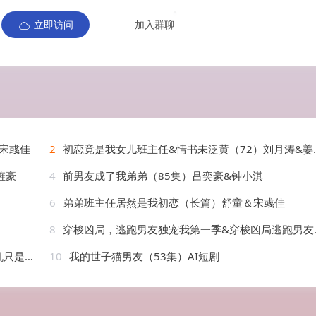
立即访问
加入群聊
&宋彧佳
2
初恋竟是我女儿班主任&情书未泛黄（72）刘月涛&姜羽星
旌豪
4
前男友成了我弟弟（85集）吕奕豪&钟小淇
6
弟弟班主任居然是我初恋（长篇）舒童＆宋彧佳
8
穿梭凶局，逃跑男友独宠我第一季&穿梭凶局逃跑男友独宠我第一季（69集）AI短剧
继军&卢晟
10
我的世子猫男友（53集）AI短剧