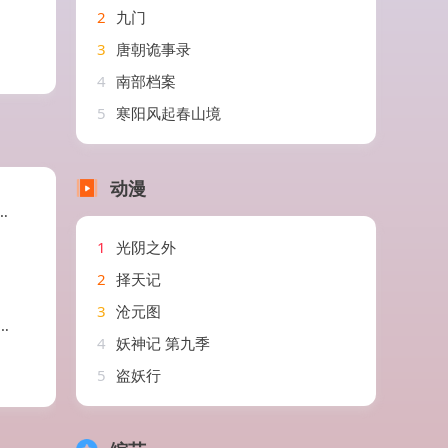
2
九门
3
唐朝诡事录
4
南部档案
5
寒阳风起春山境
动漫
1
光阴之外
2
择天记
3
沧元图
4
妖神记 第九季
5
盗妖行