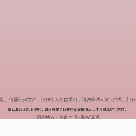
传播任何文件，仅作个人公益学习，请勿非法&商业传播。如有侵权，请联系
请认真阅读以下说明，您只有在了解并同意该说明后，才可继续访问本站。
用户协议
-
免责声明
-
版权说明
© 2025 剧多多 Powered by www.judodo.cn
网站地图