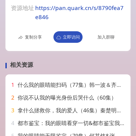
资源地址
https://pan.quark.cn/s/8790fea7
e846
复制分享
立即访问
加入群聊
相关资源
1
什么我的眼睛能扫码（77集）韩一波＆齐惠昭&吕洁&易安
2
你说不认我的曝光身份后哭什么（60集）
3
拿什么拯救你，我的爱人（46集）秦楚明＆张晓楠
4
都市鉴宝：我的眼睛看穿一切&都市鉴宝我的眼睛看穿一切（78集）邹佳佳&杨霖
5
我的眼睛能无限鉴定（79集）何其炜&张如意&嘎嘎