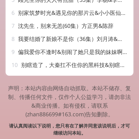
6
别家筑梦时光&遇见你的那片云&小小医仙不好惹&借宿奇缘&见龙3&借住往事&佳人相伴（77集）林一 陆雨霏 陆星莹C边剧
7
沈先生，别来无恙(60集）方正男&陈辞
8
我要结婚了新娘不是你（36集）刘月涛&孙梦涵
9
偏我爱你不逢时&别闹了她只是我的妹妹啊 (41集) 钟情&李苗苗
10
别瞎造了，大秦扛不住你的黑科技&别瞎造了大秦扛不住你的黑科技（51集）AI短剧
声明：本站内容由网络自动抓取。本站不储存、复
制、传播任何文件，仅作个人公益学习，请勿非法
&商业传播。如有侵权，请联系
(zhan886699#163.com)告知删除。
请认真阅读以下说明，您只有在了解并同意该说明后，才可
继续访问本站。