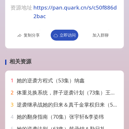
资源地址
https://pan.quark.cn/s/c50f886d
2bac
复制分享
立即访问
加入群聊
相关资源
1
她的逆袭方程式（53集）纳鑫
2
体重兑换系统，胖子逆袭计划（73集）王凯沐＆李婧也
3
逆袭继承战她的归来＆真千金掌权归来（57集）魏奕菲＆文江
4
她的翻身指南（70集）张宇轩&李姿纬
5
她的逆袭法则（63集）韩录锦＆勒日扎