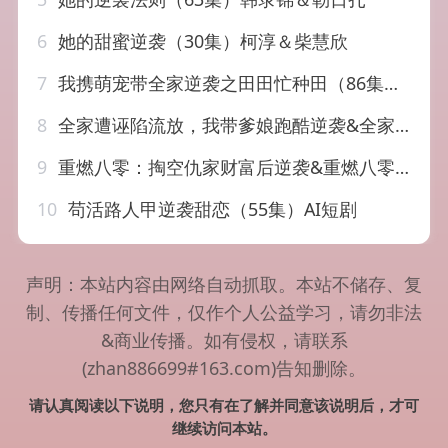
6
她的甜蜜逆袭（30集）柯淳＆柴慧欣
7
我携萌宠带全家逆袭之田田忙种田（86集）AI短剧
8
全家遭诬陷流放，我带爹娘跑酷逆袭&全家遭诬陷流放我带爹娘跑酷逆袭（44集）AI短剧
9
重燃八零：掏空仇家财富后逆袭&重燃八零掏空仇家财富后逆袭（71集）郭建清&刘雪莹
10
苟活路人甲逆袭甜恋（55集）AI短剧
声明：本站内容由网络自动抓取。本站不储存、复
制、传播任何文件，仅作个人公益学习，请勿非法
&商业传播。如有侵权，请联系
(zhan886699#163.com)告知删除。
请认真阅读以下说明，您只有在了解并同意该说明后，才可
继续访问本站。