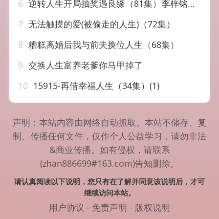
6
逆转人生开局抽奖遇良缘（81集）李梓铭&冯青青
7
无法触摸的爱(被偷走的人生)（72集）
8
糟糕离婚后我与前夫换位人生（68集）
9
交换人生富养老爹你马甲掉了
10
15915-再借幸福人生（34集）(1)
声明：本站内容由网络自动抓取。本站不储存、复
制、传播任何文件，仅作个人公益学习，请勿非法
&商业传播。如有侵权，请联系
(zhan886699#163.com)告知删除。
请认真阅读以下说明，您只有在了解并同意该说明后，才可
继续访问本站。
用户协议
-
免责声明
-
版权说明