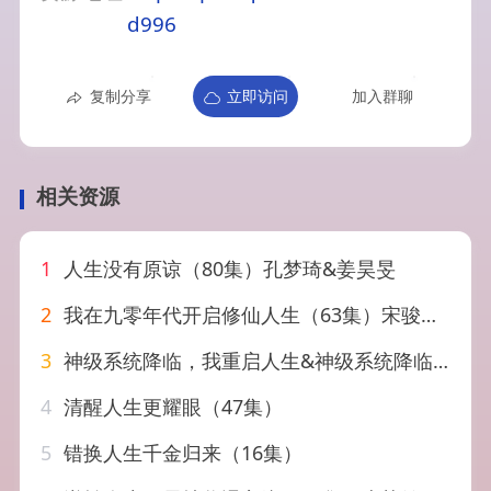
d996
复制分享
立即访问
加入群聊
相关资源
1
人生没有原谅（80集）孔梦琦&姜昊旻
2
我在九零年代开启修仙人生（63集）宋骏&吕怡萱
3
神级系统降临，我重启人生&神级系统降临我重启人生（69集）AI短剧
4
清醒人生更耀眼（47集）
5
错换人生千金归来（16集）