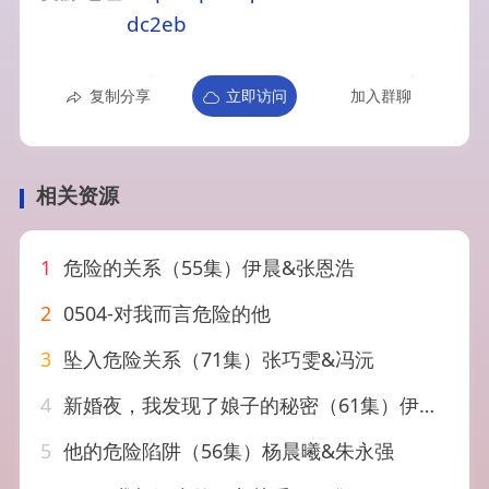
dc2eb
复制分享
立即访问
加入群聊
相关资源
1
危险的关系（55集）伊晨&张恩浩
2
0504-对我而言危险的他
3
坠入危险关系（71集）张巧雯&冯沅
4
新婚夜，我发现了娘子的秘密（61集）伊晨&李梓
5
他的危险陷阱（56集）杨晨曦&朱永强