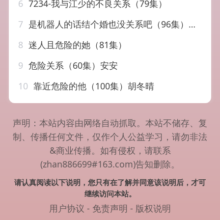
6
7234-我与江少的不良关系（79集）
7
是机器人的话结个婚也没关系吧（96集）朱一未&白昕怡
8
迷人且危险的她（81集）
9
危险关系（60集）安安
10
靠近危险的他（100集）胡冬晴
声明：本站内容由网络自动抓取。本站不储存、复
制、传播任何文件，仅作个人公益学习，请勿非法
&商业传播。如有侵权，请联系
(zhan886699#163.com)告知删除。
请认真阅读以下说明，您只有在了解并同意该说明后，才可
继续访问本站。
用户协议
-
免责声明
-
版权说明