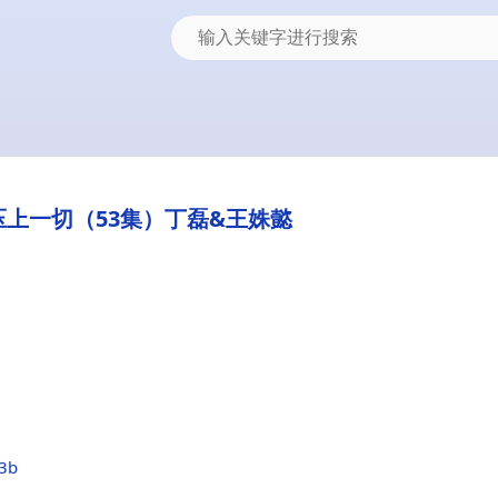
上一切（53集）丁磊&王姝懿
d3b