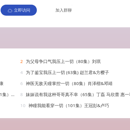
立即访问
加入群聊
2
为父母争口气我压上一切（80集）刘琪
4
为了鉴宝我压上一切 (63集) 赵兰君&方樱子
康
6
神医无敌天瞳掌控一切（80集）肖泽楷&邓靖
AI短剧
8
妹妹说有我这种哥哥真不幸（65集）丁磊 马欣蕾 惠一
10
神瞳我能看穿一切（101集）王冠彭&卢巧