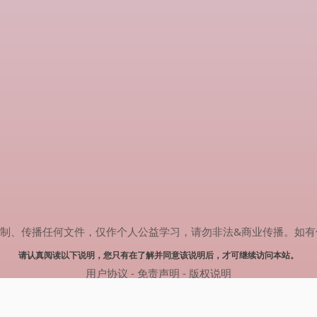
传播任何文件，仅作个人公益学习，请勿非法&商业传播。如有侵权，请联系
请认真阅读以下说明，您只有在了解并同意该说明后，才可继续访问本站。
用户协议
-
免责声明
-
版权说明
© 2025 剧多多 Powered by www.judodo.cn
网站地图