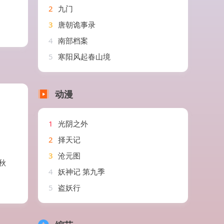
2
九门
3
唐朝诡事录
4
南部档案
5
寒阳风起春山境
动漫
1
光阴之外
2
择天记
3
沧元图
秋
4
妖神记 第九季
5
盗妖行