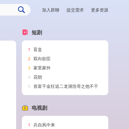
加入群聊
提交需求
更多资源
短剧
1
盲盒
2
双向欲臣
3
家里家外
4
花朝
5
首富千金狂追二龙湖浩哥之他不干
电视剧
1
兵自风中来