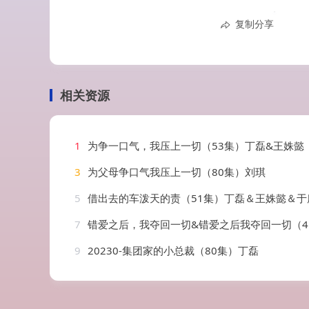
复制分享
相关资源
1
为争一口气，我压上一切（53集）丁磊&王姝懿
3
为父母争口气我压上一切（80集）刘琪
5
借出去的车泼天的责（51集）丁磊＆王姝懿＆于
7
错爱之后，我夺回一切&错爱之后我夺回一切（41集）
9
20230-集团家的小总裁（80集）丁磊