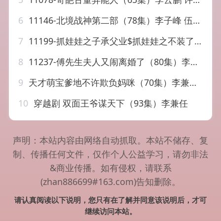
6
11146-北境战神第二部（78集）李子峰 伍昕宇
7
11199-抓娃娃之子承父业$抓娃娃之不装了，全村跟我摊牌了（60集）李艺璇
8
11237-傅先生夫人又闹离婚了（80集）李艺璇
9
天才萌宝爹地不许欺负妈咪（70集）李兼任＆陈奕汐
10
穿越剧 双面王爷谋天下（93集）李兼任
声明：本站内容由网络自动抓取。本站不储存、复
制、传播任何文件，仅作个人公益学习，请勿非法
&商业传播。如有侵权，请联系
(zhan886699#163.com)告知删除。
请认真阅读以下说明，您只有在了解并同意该说明后，才可
继续访问本站。