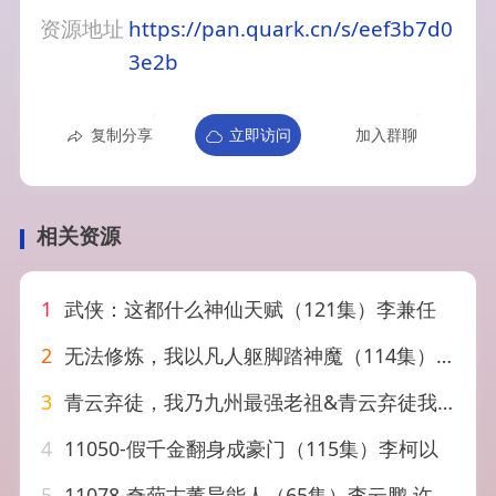
资源地址
https://pan.quark.cn/s/eef3b7d0
3e2b
复制分享
立即访问
加入群聊
相关资源
1
武侠：这都什么神仙天赋（121集）李兼任
2
无法修炼，我以凡人躯脚踏神魔（114集）李兼任＆李梦媛
3
青云弃徒，我乃九州最强老祖&青云弃徒我乃九州最强老祖（62集）李兼任&厉蔺菲&穆青
4
11050-假千金翻身成豪门（115集）李柯以
5
11078-奇葩古董异能人（65集）李云鹏 许子吟