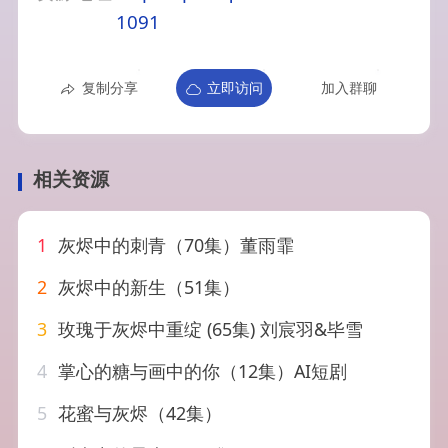
1091
复制分享
立即访问
加入群聊
相关资源
1
灰烬中的刺青（70集）董雨霏
2
灰烬中的新生（51集）
3
玫瑰于灰烬中重绽 (65集) 刘宸羽&毕雪
4
掌心的糖与画中的你（12集）AI短剧
5
花蜜与灰烬（42集）