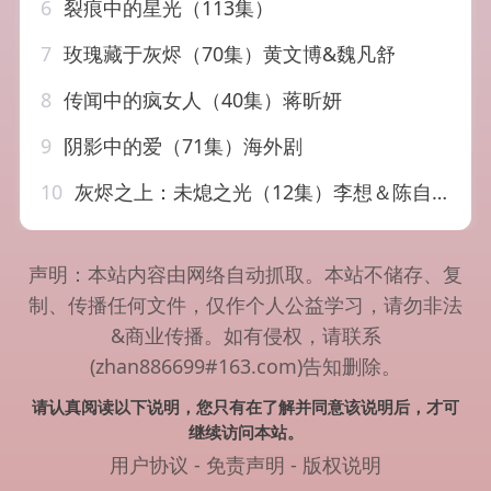
6
裂痕中的星光（113集）
7
玫瑰藏于灰烬（70集）黄文博&魏凡舒
8
传闻中的疯女人（40集）蒋昕妍
9
阴影中的爱（71集）海外剧
10
灰烬之上：未熄之光（12集）李想＆陈自强
声明：本站内容由网络自动抓取。本站不储存、复
制、传播任何文件，仅作个人公益学习，请勿非法
&商业传播。如有侵权，请联系
(zhan886699#163.com)告知删除。
请认真阅读以下说明，您只有在了解并同意该说明后，才可
继续访问本站。
用户协议
-
免责声明
-
版权说明