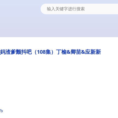
妈渣爹颤抖吧（108集）丁榆&卿苗&应新新
fb