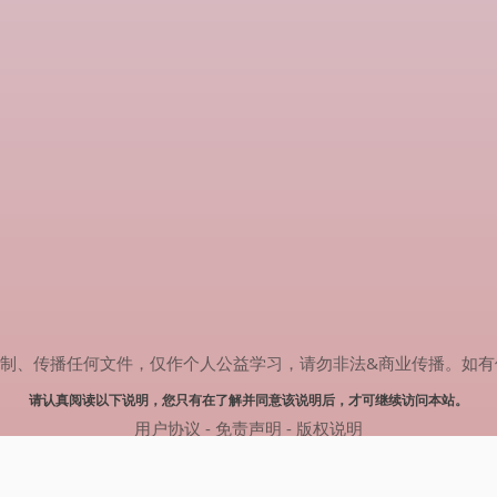
传播任何文件，仅作个人公益学习，请勿非法&商业传播。如有侵权，请联系
请认真阅读以下说明，您只有在了解并同意该说明后，才可继续访问本站。
用户协议
-
免责声明
-
版权说明
© 2025 剧多多 Powered by www.judodo.cn
网站地图