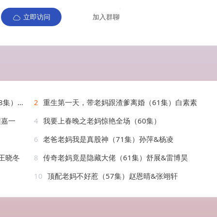
立即访问
加入群聊
&应新新
2
重生第一天，带老妈跟渣爹离婚（61集）白素素
程嘉一
4
我要上春晚之老妈惊艳全场（60集）
6
老爸老妈我是真股神（71集）孙萍&杨凌
&王晓冬
8
传奇老妈竟是隐藏大佬（61集）舒展&雷博昊
10
顶配老妈不好惹（57集）赵恩晴&张翊轩