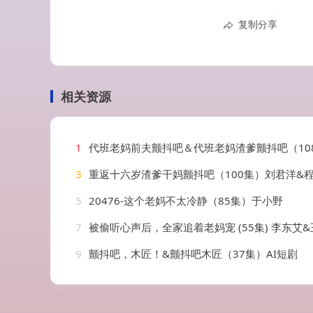
复制分享
相关资源
1
代班老妈前夫颤抖吧＆代班老妈渣爹颤抖吧（108集）丁榆&卿苗
3
重返十六岁渣爹干妈颤抖吧（100集）刘君洋&
5
20476-这个老妈不太冷静（85集）于小野
7
被偷听心声后，全家追着老妈宠 (55集) 李东艾
9
颤抖吧，木匠！&颤抖吧木匠（37集）AI短剧