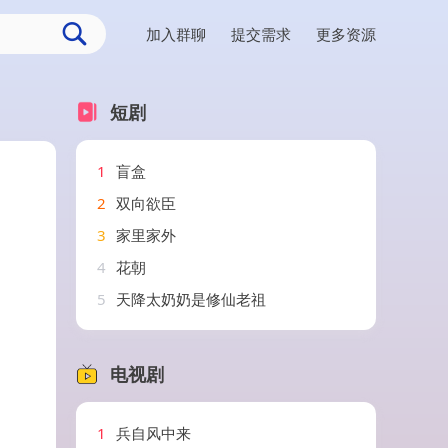
加入群聊
提交需求
更多资源
短剧
1
盲盒
2
双向欲臣
3
家里家外
4
花朝
5
天降太奶奶是修仙老祖
电视剧
1
兵自风中来