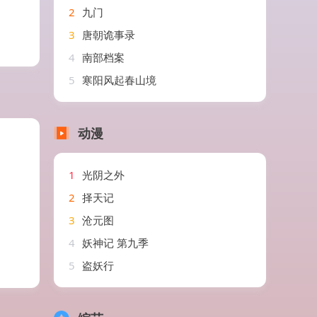
2
九门
3
唐朝诡事录
4
南部档案
5
寒阳风起春山境
动漫
1
光阴之外
2
择天记
3
沧元图
4
妖神记 第九季
5
盗妖行