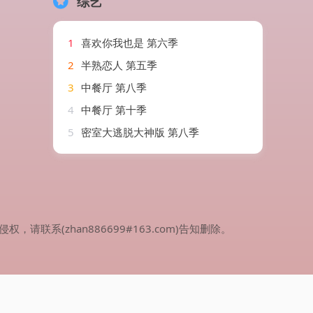
综艺
1
喜欢你我也是 第六季
2
半熟恋人 第五季
3
中餐厅 第八季
4
中餐厅 第十季
5
密室大逃脱大神版 第八季
(zhan886699#163.com)告知删除。