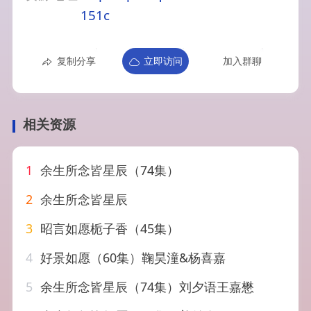
151c
复制分享
立即访问
加入群聊
相关资源
1
余生所念皆星辰（74集）
2
余生所念皆星辰
3
昭言如愿栀子香（45集）
4
好景如愿（60集）鞠昊潼&杨喜嘉
5
余生所念皆星辰（74集）刘夕语王嘉懋