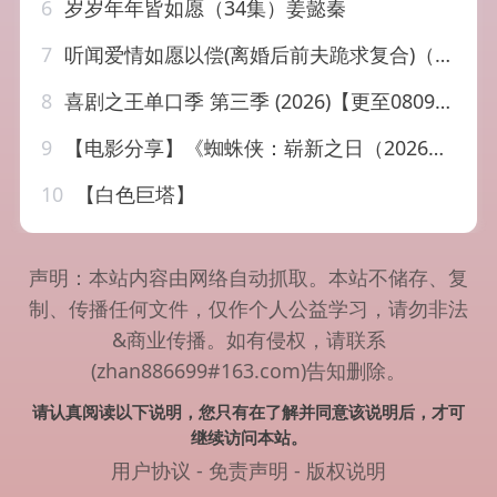
6
岁岁年年皆如愿（34集）姜懿秦
7
听闻爱情如愿以偿(离婚后前夫跪求复合)（黑暗荣耀之复仇女财阀）（100集）
8
喜剧之王单口季 第三季 (2026)【更至0809期】[附前2季][脱口秀 综…
9
【电影分享】《蜘蛛侠：崭新之日（2026）》超清中字
10
【白色巨塔】
声明：本站内容由网络自动抓取。本站不储存、复
制、传播任何文件，仅作个人公益学习，请勿非法
&商业传播。如有侵权，请联系
(zhan886699#163.com)告知删除。
请认真阅读以下说明，您只有在了解并同意该说明后，才可
继续访问本站。
用户协议
-
免责声明
-
版权说明