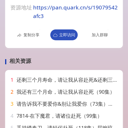
资源地址
https://pan.quark.cn/s/19079542
afc3
复制分享
立即访问
加入群聊
相关资源
1
还剩三个月寿命，请让我从容赴死&还剩三个月寿命请让我从容赴死（71集）李昊＆薄雨童
2
我还有三个月命，请让我从容赴死（90集）
3
请告诉我不要爱你&别让我爱你（73集）海外剧
4
7814-在下魔君，请诸位赴死（99集）
5
手持绣春刀，请奸佞赴死（118集）屈婉琼