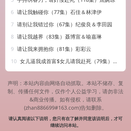
6
请让我触碰你（77集）石佳＆林津伊
7
请别让我错过你（67集）纪俊良＆李田园
8
请让我越界（83集）聂博宣＆喻嘉琳
9
请让我来拥抱你（81集）彩彩云
10
女儿逼我成首富$女儿请我赴死（79集）白雪茹
声明：本站内容由网络自动抓取。本站不储存、复
制、传播任何文件，仅作个人公益学习，请勿非法
&商业传播。如有侵权，请联系
(zhan886699#163.com)告知删除。
请认真阅读以下说明，您只有在了解并同意该说明后，才可
继续访问本站。