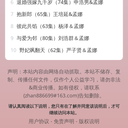
6
退婚强嫁九千岁（74集）申浩男&孟娜
7
抱新郎（65集）王培延&孟娜
8
彼此共馅（63集）杨泽＆孟娜
9
与爱为邻（80集）刘浩群＆孟娜
10
野妃飒翻天（62集）严子贤＆孟娜
声明：本站内容由网络自动抓取。本站不储存、复
制、传播任何文件，仅作个人公益学习，请勿非法
&商业传播。如有侵权，请联系
(zhan886699#163.com)告知删除。
请认真阅读以下说明，您只有在了解并同意该说明后，才可
继续访问本站。
用户协议
-
免责声明
-
版权说明