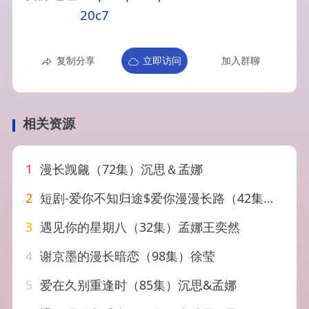
20c7
复制分享
立即访问
加入群聊
相关资源
1
漫长觊觎（72集）沉思＆孟娜
2
短剧-爱你不知归途$爱你漫漫长路（42集）张潇予
3
遇见你的星期八（32集）孟娜王奕然
4
谢京墨的漫长暗恋（98集）徐莹
5
爱在久别重逢时（85集）沉思&孟娜