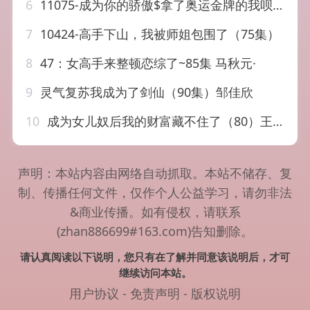
6
11075-成为你的骄傲$拿了奥运金牌的我呗冒名顶替了（72集）
7
10424-高手下山，我被师姐包围了（75集）
8
47：女高手来整顿恋综了~85集 马秋元·
9
灵气复苏我成为了剑仙（90集）邹佳欣
10
成为女儿奴后我的财富藏不住了（80）王梓豪&林千仟
声明：本站内容由网络自动抓取。本站不储存、复
制、传播任何文件，仅作个人公益学习，请勿非法
&商业传播。如有侵权，请联系
(zhan886699#163.com)告知删除。
请认真阅读以下说明，您只有在了解并同意该说明后，才可
继续访问本站。
用户协议
-
免责声明
-
版权说明