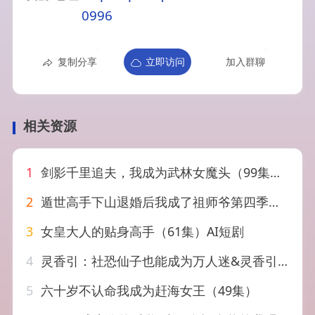
0996
复制分享
立即访问
加入群聊
相关资源
1
剑影千里追夫，我成为武林女魔头（99集）郑子健＆李羽桐
2
遁世高手下山退婚后我成了祖师爷第四季（93集）AI短剧
3
女皇大人的贴身高手（61集）AI短剧
4
灵香引：社恐仙子也能成为万人迷&灵香引社恐仙子也能成为万人迷（60集）AI短剧
5
六十岁不认命我成为赶海女王（49集）