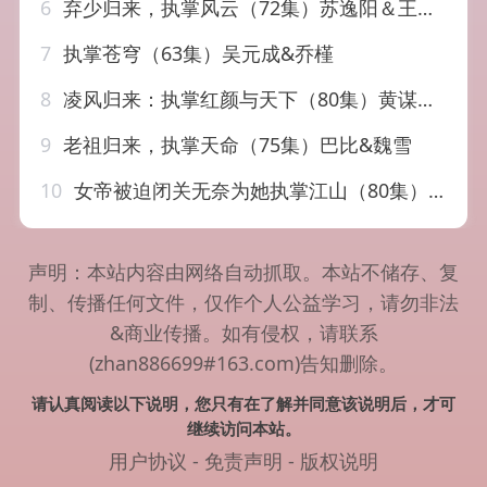
6
弃少归来，执掌风云（72集）苏逸阳＆王晓诗
7
执掌苍穹（63集）吴元成&乔槿
8
凌风归来：执掌红颜与天下（80集）黄谋＆郑源
9
老祖归来，执掌天命（75集）巴比&魏雪
10
女帝被迫闭关无奈为她执掌江山（80集）常霄宇&刘曙瑞
声明：本站内容由网络自动抓取。本站不储存、复
制、传播任何文件，仅作个人公益学习，请勿非法
&商业传播。如有侵权，请联系
(zhan886699#163.com)告知删除。
请认真阅读以下说明，您只有在了解并同意该说明后，才可
继续访问本站。
用户协议
-
免责声明
-
版权说明