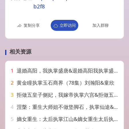
b2f8
复制分享
立即访问
加入群聊
相关资源
1
退婚高阳，我执掌盛唐&退婚高阳我执掌盛唐（67集）AI短剧
2
黄金瞳执掌玉石商界（78集）刘瀚阳&童欣
3
拒做五皇子侧妃，我嫁帝执掌六宫&拒做五皇子侧妃我嫁帝执掌六宫（68集）AI短剧
4
涅槃：重生大师姐不做垫脚石，执掌仙途&涅槃重生大师姐不做垫脚石执掌仙途（59集）AI短剧
5
嫡女重生：太后执掌江山&嫡女重生太后执掌江山（70集）AI短剧