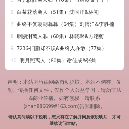
6
白茶花落离人（51集）沈国洋&林初
7
曲终不复朝朝暮暮（64集）刘博洋&李胜楠
8
胭脂泪离人罪（60集）林晓璐&方翊蘅
9
7236-旧颜却不识&曲终人亦散（77集）
10
明月照离人（80集）谢佳成&张灿
声明：本站内容由网络自动抓取。本站不储存、复
制、传播任何文件，仅作个人公益学习，请勿非法
&商业传播。如有侵权，请联系
(zhan886699#163.com)告知删除。
请认真阅读以下说明，您只有在了解并同意该说明后，才可
继续访问本站。