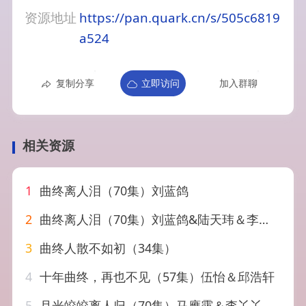
资源地址
https://pan.quark.cn/s/505c6819
a524
复制分享
立即访问
加入群聊
相关资源
1
曲终离人泪（70集）刘蓝鸽
2
曲终离人泪（70集）刘蓝鸽&陆天玮＆李冠霖
3
曲终人散不如初（34集）
4
十年曲终，再也不见（57集）伍怡＆邱浩轩
5
月光皎皎离人归（70集）马應露＆李丫丫